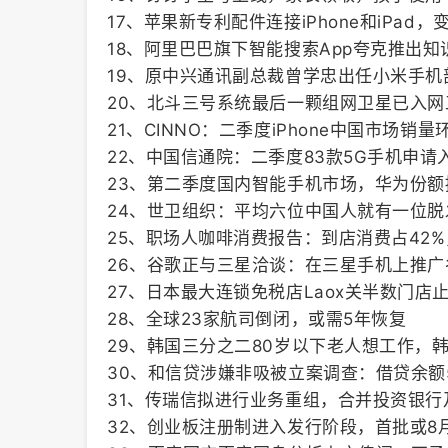
17、苹果新专利配件连接iPhone和iPad
18、阿里巴巴旗下智能搜索App夸克推出知
19、原中兴通讯副总裁曾学忠出任小米手机
20、北斗三号系统最后一颗组网卫星已入网
21、CINNO：二季度iPhone中国市场销量
22、中国信通院：二季度83款5G手机申请入网
23、第二季度国内智能手机市场，华为份额
24、世卫组织：平均六位中国人就有一位脱
25、职场人咖啡消费报告：到店消费占42
26、谷歌正与三星洽谈：在三星手机上推
27、日本最大连锁免税店Laox关半数门店
28、全球23家航司倒闭，或需5年恢复
29、韩国三分之二80岁以下老人想工作，
30、和信贷涉嫌非吸被立案调查：借贷余额
31、传瑞信拟进行业务重组，合并投资银行
32、创业板注册制进入发行阶段，首批或8