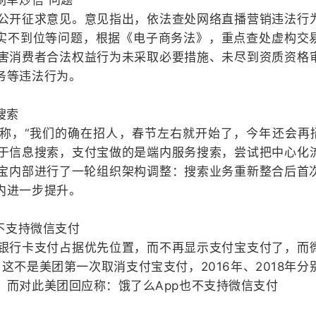
刷单炒信”问题
公开征求意见。意见指出，依法查处网络直播营销违法行
落实不到位等问题，根据《电子商务法》，重点查处虚构交
害消费者合法权益行为未采取必要措施、未尽到资质资格
务等违法行为。
搜索
称，“我们的确在招人，春节左右就开始了，今年还会再招
于信息搜索，支付宝做的是端内服务搜索，尝试把中心化
付宝内部进行了一轮组织架构调整：搜索业务重新整合后首
内进一步提升。
不支持微信支付
银行卡支付占据优先位置，而不再显示支付宝支付了，而
，这不是美团第一次取消支付宝支付，2016年、2018年分
。而对此美团回应称：饿了么App也不支持微信支付