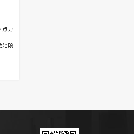
么点力
教她颠