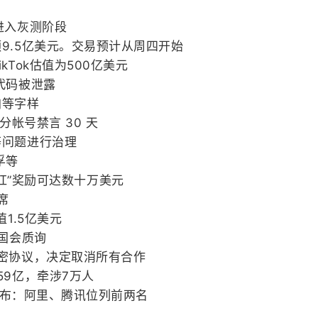
进入灰测阶段
9.5亿美元。交易预计从周四开始
Tok估值为500亿美元
代码被泄露
加等字样
分帐号禁言 30 天
等问题进行治理
孚等
“网红”奖励可达数十万美元
席
1.5亿美元
受国会质询
保密协议，决定取消所有合作
59亿，牵涉7万人
”发布：阿里、腾讯位列前两名