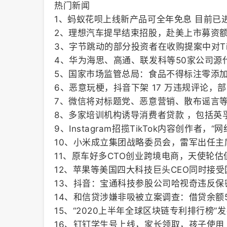
热门新闻
1、蚂蚁花呗上线新产品可全年免息 目前已
2、理想汽车提早结束招股，赴美上市募资额
3、字节跳动的部分投资者在收购提案中对Tik
4、华为海思、高通、联发科等50家公司源
5、国家市场监管总局：食品不得标注零添
6、恶意玩梗，抖音下架 17 万违规评论，部
7、微信将对标题党、恶意营销、散布谣言
8、多家培训机构诱导消费者贷款 ，包括英
9、Instagram招揽TikTok内容创作者，
10、小米成立集团战略委员会，雷军出任主
11、原车好多CTO创业跨境电商，天使轮估值
12、苹果等美国四大科技巨头CEO同时接
13、抖音：宝通科技参股公司哈视奇违反
14、和信贷涉嫌非吸被立案调查：借贷余额
15、“2020上半年全球区块链专利排行榜
16、钉钉学生号上线，家长领取，孩子使用