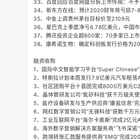
33、百度回应百度网盘分拆上市传闻：不予
34、新东方在线：预计2020财年将亏损7-
35、中金上调贵州茅台目标价至2109元
36、星巴克上季度净亏6.78亿美元，中国
37、腾讯投资企业超800家：70多家已上市
38、康希诺生物：确定科创板发行价格为209
融资收购
1、国际中文智能学习平台“Super Chines
2、特斯拉计划本周发行7.8亿美元汽车租赁A
3、社区团购平台十荟团完成8000万美元C
4、晶体管研发公司“氮矽科技”获千万级天
5、盐疗设备研发与生产供应商“康盐信息”完
6、网红数字营销公司“无锋科技”获数千万元
7、工业互联网平台“海尔卡奥斯”完成2亿元
8、海外数字营销解决方案服务商“飞书深诺
9、跨境转账汇款服务提供商“EMQ”完成20