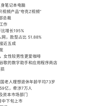
，变身笔记本电脑
识视频产品“夸克Z视频”
部总裁
工作
环比增长195%
，款型占比 51.88%
接近五成
发
%，女性较男性更爱咖啡
广谷歌的数字助手和应用程序商店
止损
韩国老人理想退休年龄平均73岁
59亿，牵涉7万人
及资本市场部门
月中下旬上市